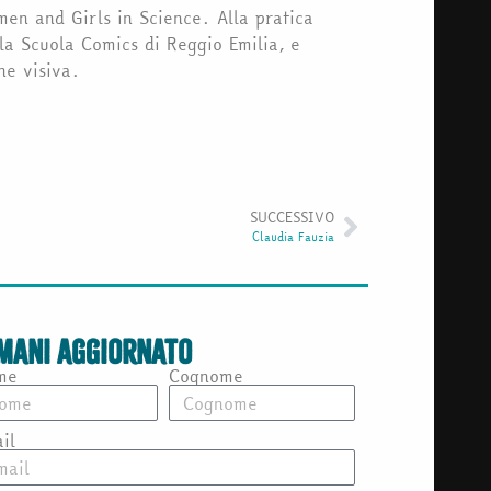
en and Girls in Science. Alla pratica
lla Scuola Comics di Reggio Emilia, e
ne visiva.
SUCCESSIVO
Claudia Fauzia
mani aggiornato
me
Cognome
il