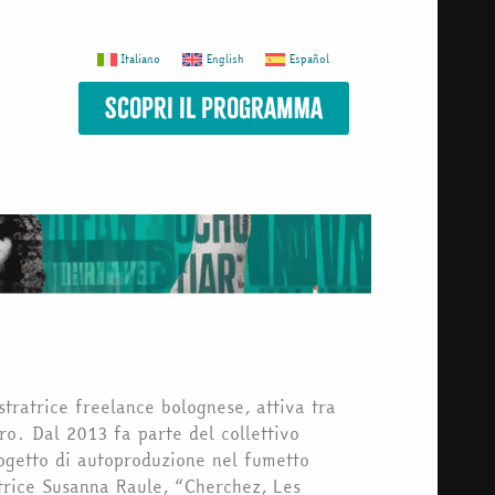
Italiano
English
Español
scopri il programma
stratrice freelance bolognese, attiva tra
ero. Dal 2013 fa parte del collettivo
ogetto di autoproduzione nel fumetto
trice Susanna Raule, “Cherchez, Les