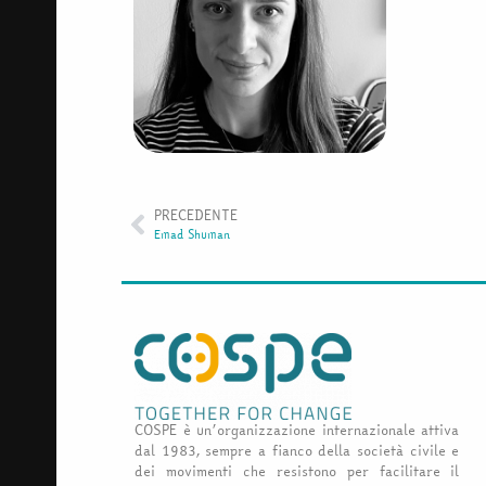
PRECEDENTE
Emad Shuman
COSPE è un’organizzazione internazionale attiva
dal 1983, sempre a fianco della società civile e
dei movimenti che resistono per facilitare il