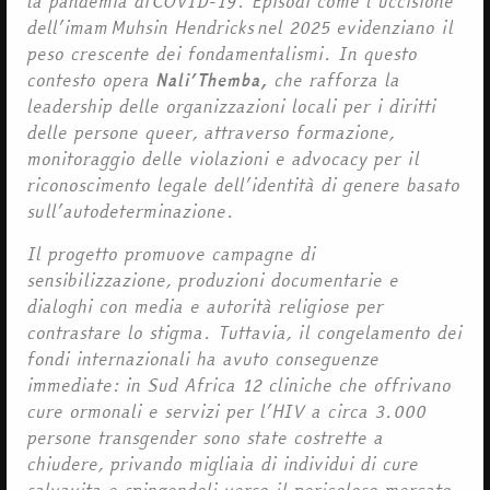
la pandemia di COVID-19. Episodi come l’uccisione
dell’imam Muhsin Hendricks nel 2025 evidenziano il
peso crescente dei fondamentalismi. In questo
contesto opera
Nali’Themba,
che rafforza la
leadership delle organizzazioni locali per i diritti
delle persone queer, attraverso formazione,
monitoraggio delle violazioni e advocacy per il
riconoscimento legale dell’identità di genere basato
sull’autodeterminazione.
Il progetto promuove campagne di
sensibilizzazione, produzioni documentarie e
dialoghi con media e autorità religiose per
contrastare lo stigma. Tuttavia, il congelamento dei
fondi internazionali ha avuto conseguenze
immediate: in Sud Africa 12 cliniche che offrivano
cure ormonali e servizi per l’HIV a circa 3.000
persone transgender sono state costrette a
chiudere, privando migliaia di individui di cure
salvavita e spingendoli verso il pericoloso mercato