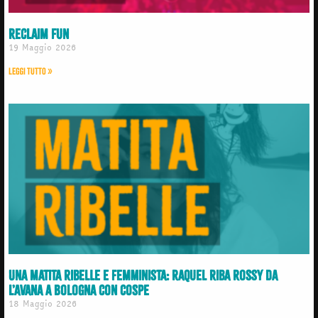
Reclaim Fun
19 Maggio 2026
Leggi Tutto »
Una matita ribelle e femminista: Raquel Riba Rossy da
L’Avana a Bologna con COSPE
18 Maggio 2026